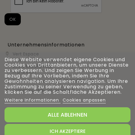
Unternehmensinformationen
Vert Espace

Diese Website verwendet eigene Cookies und
11 bis rue de la haie bardée
Cookies von Drittanbietern, um unsere Dienste
28310 BAUDREVILLE
zu verbessern. Und zeigen Sie Werbung in
Frankreich
Bezug auf Ihre Vorlieben, indem Sie Ihre
Gewohnheiten analysieren navigation. Um Ihre
Rufen Sie uns an
+33 (0)2 37 99 54 56

Zustimmung zu seiner Verwendung zu geben,
commercial@vert-espace.fr

klicken Sie auf die Schaltfläche Akzeptieren.
Weitere Informationen
Cookies anpassen
ALLE ABLEHNEN
Verwaltung von Cookies
ICH AKZEPTIERE