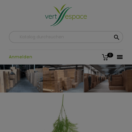

0

Anmelden