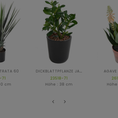
TRATA 60
AGAVE
DICKBLATTPFLANZE JADE
-71
23518-71
26
60 cm
Höhe : 38 cm
Höhe

