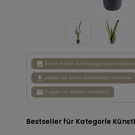
image
Bild in hoher Auflösung herunterladen
file_download
Laden Sie unser Datenblatt herunter
mail
Fragen zu diesem Produkt?
Bestseller für Kategorie Küns