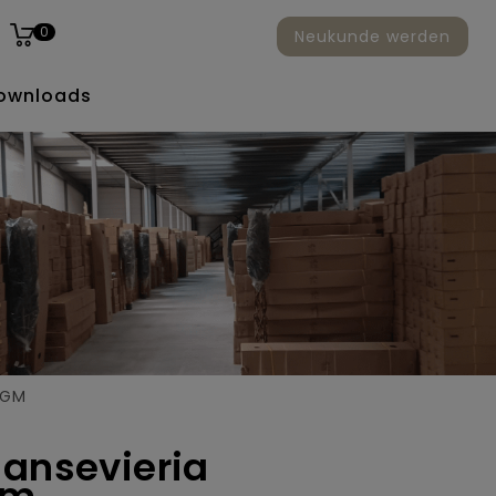
0
Neukunde werden
ownloads
 GM
sansevieria