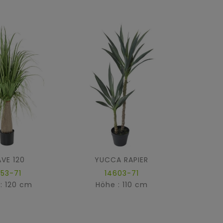
VE 120
YUCCA RAPIER
AGA
153-71
14603-71
: 120 cm
Höhe : 110 cm
Hö