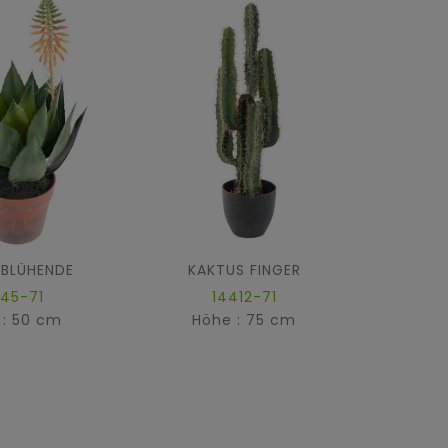
 BLÜHENDE
KAKTUS FINGER
145-71
14412-71
 : 50 cm
Höhe : 75 cm
Hö