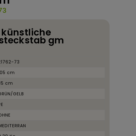
gm
73
 künstliche
 steckstab gm
21762-73
105 cm
35 cm
GRÜN/GELB
PE
OHNE
MEDITERRAN