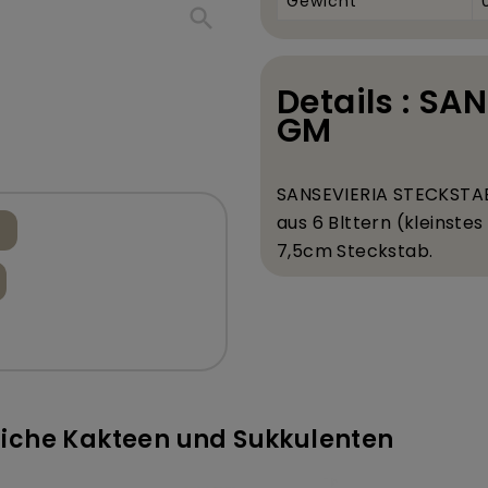
Gewicht
search
Details : S
GM
SANSEVIERIA STECKSTA
aus 6 Bl
ttern (kleinstes
7,5
cm Steckstab.
tliche Kakteen und Sukkulenten