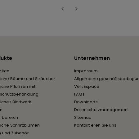


dukte
Unternehmen
iten
Impressum
liche Bäume und Sträucher
Allgemeine geschäftsbedingu
liche Pflanzen mit
Vert Espace
rschutzbehandlung
FAQs
liches Blattwerk
Downloads
en
Datenschutzmanagement
nbereich
Sitemap
liche Schnittblumen
Kontaktieren Sie uns
n und Zubehör