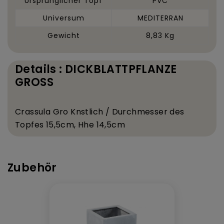
Ursprünglicher Topf
PVC
Universum
MEDITERRAN
Gewicht
8,83 Kg
Details : DICKBLATTPFLANZE
GROSS
Crassula Gro
K
nstlich / Durchmesser des
Topfes 15,5
cm, H
he 14,5
cm
Zubehör