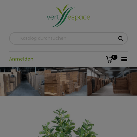

0

Anmelden