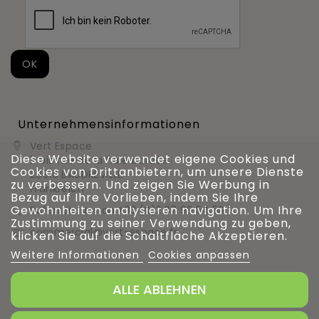
Unternehmensinformationen
Vert Espace

Diese Website verwendet eigene Cookies und
11 bis rue de la haie bardée
Cookies von Drittanbietern, um unsere Dienste
28310 BAUDREVILLE
zu verbessern. Und zeigen Sie Werbung in
Frankreich
Bezug auf Ihre Vorlieben, indem Sie Ihre
Gewohnheiten analysieren navigation. Um Ihre
Rufen Sie uns an
+33 (0)2 37 99 54 56

Zustimmung zu seiner Verwendung zu geben,
commercial@vert-espace.fr

klicken Sie auf die Schaltfläche Akzeptieren.
Weitere Informationen
Cookies anpassen
ALLE ABLEHNEN