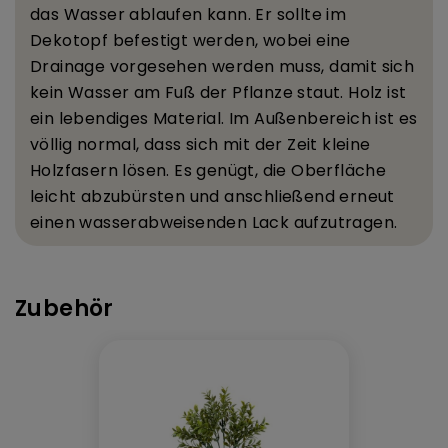
das Wasser ablaufen kann. Er sollte im
Dekotopf befestigt werden, wobei eine
Drainage vorgesehen werden muss, damit sich
kein Wasser am Fu
ß
der Pflanze staut.
Holz ist
ein lebendiges Material. Im Au
ß
enbereich ist es
v
ö
llig normal, dass sich mit der Zeit kleine
Holzfasern l
ö
sen. Es gen
ü
gt, die Oberfl
ä
che
leicht abzub
ü
rsten und anschlie
ß
end erneut
einen wasserabweisenden Lack aufzutragen.
Zubehör