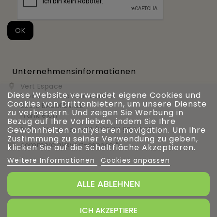
Unternehmensinformationen
Vert Espace

Diese Website verwendet eigene Cookies und
11 bis rue de la haie bardée
Cookies von Drittanbietern, um unsere Dienste
28310 BAUDREVILLE
zu verbessern. Und zeigen Sie Werbung in
Frankreich
Bezug auf Ihre Vorlieben, indem Sie Ihre
Gewohnheiten analysieren navigation. Um Ihre
Rufen Sie uns an
+33 (0)2 37 99 54 56

Zustimmung zu seiner Verwendung zu geben,
commercial@vert-espace.fr

klicken Sie auf die Schaltfläche Akzeptieren.
Weitere Informationen
Cookies anpassen
ALLE ABLEHNEN
Verwaltung von Cookies
ICH AKZEPTIERE