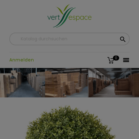

0

Anmelden