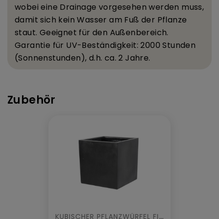
wobei eine Drainage vorgesehen werden muss,
damit sich kein Wasser am Fu
ß
der Pflanze
staut.
Geeignet f
ü
r den Au
ß
enbereich.
Garantie f
ü
r UV-Best
ä
ndigkeit: 2000 Stunden
(Sonnenstunden), d.
h. ca. 2 Jahre.
Zubehör
KUBISCHER PFLANZWÜRFEL FIBER