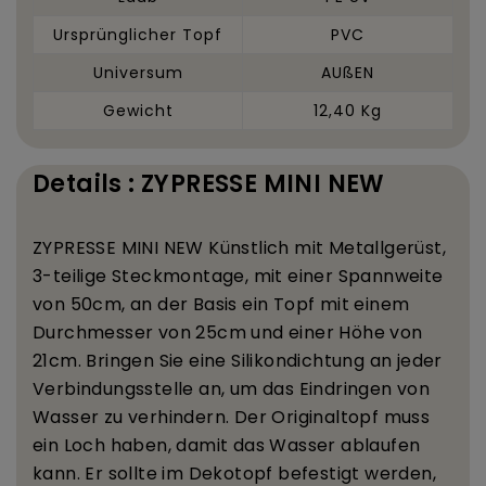
Ursprünglicher Topf
PVC
Universum
AUßEN
Gewicht
12,40 Kg
Details : ZYPRESSE MINI NEW
ZYPRESSE MINI NEW K
ü
nstlich mit Metallger
ü
st,
3-teilige Steckmontage, mit einer Spannweite
von 50
cm, an der Basis ein Topf mit einem
Durchmesser von 25
cm und einer H
ö
he von
21
cm. Bringen Sie eine Silikondichtung an jeder
Verbindungsstelle an, um das Eindringen von
Wasser zu verhindern. Der Originaltopf muss
ein Loch haben, damit das Wasser ablaufen
kann. Er sollte im Dekotopf befestigt werden,