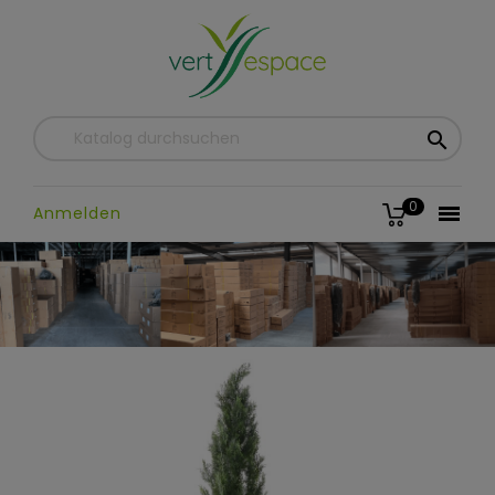

0

Anmelden