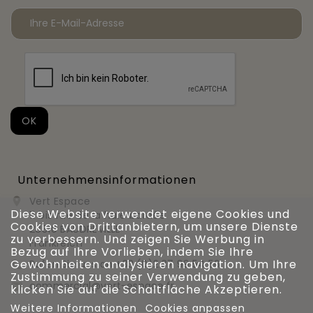
Unternehmensinformationen
Vert Espace

Diese Website verwendet eigene Cookies und
11 bis rue de la haie bardée
Cookies von Drittanbietern, um unsere Dienste
28310 BAUDREVILLE
zu verbessern. Und zeigen Sie Werbung in
Frankreich
Bezug auf Ihre Vorlieben, indem Sie Ihre
Gewohnheiten analysieren navigation. Um Ihre
Rufen Sie uns an
+33 (0)2 37 99 54 56

Zustimmung zu seiner Verwendung zu geben,
commercial@vert-espace.fr

klicken Sie auf die Schaltfläche Akzeptieren.
Weitere Informationen
Cookies anpassen