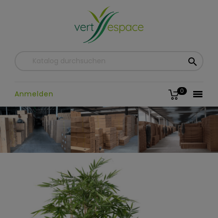

0

Anmelden