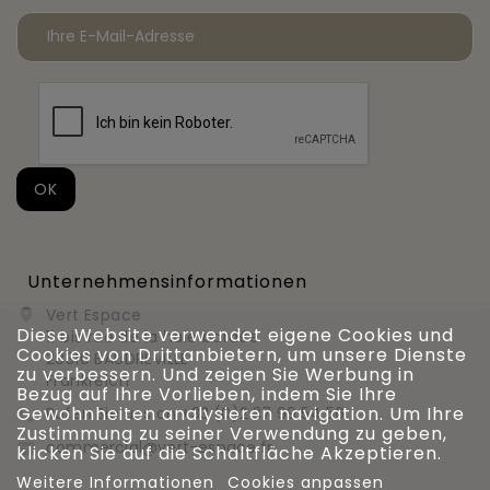
Unternehmensinformationen
Vert Espace

Diese Website verwendet eigene Cookies und
11 bis rue de la haie bardée
Cookies von Drittanbietern, um unsere Dienste
28310 BAUDREVILLE
zu verbessern. Und zeigen Sie Werbung in
Frankreich
Bezug auf Ihre Vorlieben, indem Sie Ihre
Gewohnheiten analysieren navigation. Um Ihre
Rufen Sie uns an
+33 (0)2 37 99 54 56

Zustimmung zu seiner Verwendung zu geben,
commercial@vert-espace.fr

klicken Sie auf die Schaltfläche Akzeptieren.
Weitere Informationen
Cookies anpassen