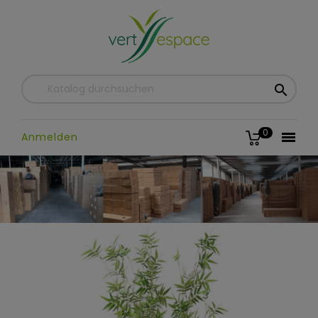

0

Anmelden