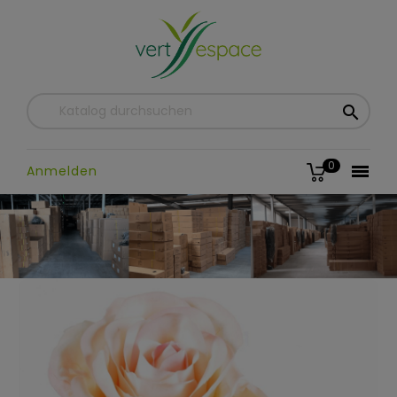

0

Anmelden