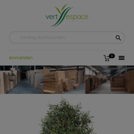

0

Anmelden