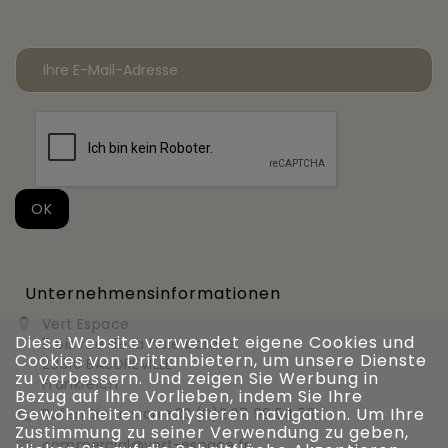
Unternehmensinformationen
Vert Espace

Diese Website verwendet eigene Cookies und
11 bis rue de la haie bardée
Cookies von Drittanbietern, um unsere Dienste
28310 BAUDREVILLE
zu verbessern. Und zeigen Sie Werbung in
Frankreich
Bezug auf Ihre Vorlieben, indem Sie Ihre
Gewohnheiten analysieren navigation. Um Ihre
Rufen Sie uns an
+33 (0)2 37 99 54 56

Zustimmung zu seiner Verwendung zu geben,
commercial@vert-espace.fr
