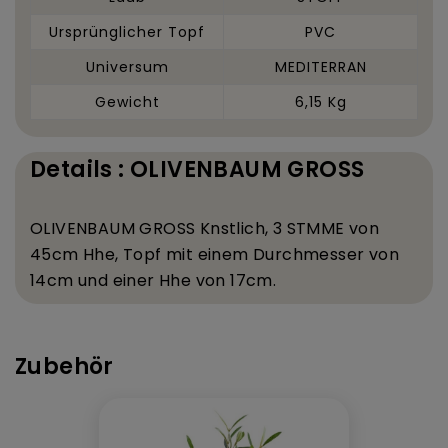
Ursprünglicher Topf
PVC
Universum
MEDITERRAN
Gewicht
6,15 Kg
Details : OLIVENBAUM GROSS
OLIVENBAUM GROSS K
nstlich, 3 ST
MME von
45
cm H
he, Topf mit einem Durchmesser von
14
cm und einer H
he von 17
cm.
Zubehör