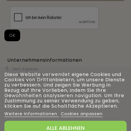
Unternehmensinformationen
Vert Espace

Diese Website verwendet eigene Cookies und
11 bis rue de la haie bardée
Cookies von Drittanbietern, um unsere Dienste
28310 BAUDREVILLE
zu verbessern. Und zeigen Sie Werbung in
Frankreich
Bezug auf Ihre Vorlieben, indem Sie Ihre
Gewohnheiten analysieren navigation. Um Ihre
Rufen Sie uns an
+33 (0)2 37 99 54 56

Zustimmung zu seiner Verwendung zu geben,
commercial@vert-espace.fr

klicken Sie auf die Schaltfläche Akzeptieren.
Weitere Informationen
Cookies anpassen
ALLE ABLEHNEN