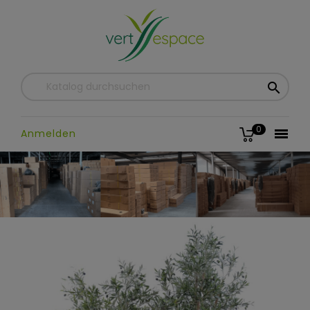

0

Anmelden