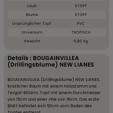
Laub
STOFF
Blume
STOFF
Ursprünglicher Topf
PVC
Universum
TROPISCH
Gewicht
6,80 Kg
Details : BOUGAINVILLEA
(Drillingsblume) NEW LIANES
BOUGAINVILLEA (Drillingsblume) NEW LIANES,
k
nstlicher Baum mit einem Holzstamm und
Tergal-Bl
ttern. Topf mit einem Durchmesser
von 15
cm und einer H
he von 16
cm. Das erste
Blatt befindet sich 50
cm vom Boden des
Topfes entfernt.