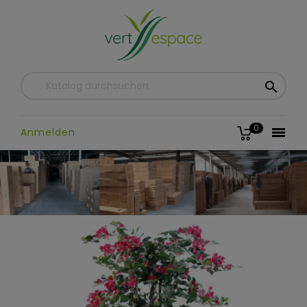

0

Anmelden