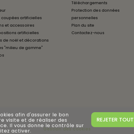
Téléchargements
ieur
Protection des données
 coupées artificielles
personnelles
s et accessoires
Plan du site
sitions artificielles
Contactez-nous
s de noël et décorations
es "milieu de gamme"
os
ookies afin d'assurer le bon
REJETER TOUT
 visite et de réaliser des
ce. Il vous donne le contrôle sur
Gestion des cookies
tez activer.