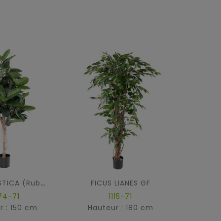
FICUS LIANES GF
FICUS ELASTICA (Rubber plant tree)
74-71
1115-71
r : 150 cm
Hauteur : 180 cm
Haut