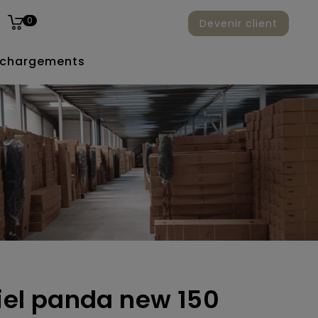
0
Devenir client
échargements
ciel panda new 150