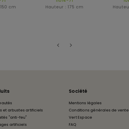
-71
11014-71
10
 150 cm
Hauteur : 175 cm
Hauteu


uits
Société
eautés
Mentions légales
 et arbustes artificiels
Conditions générales de vente
ités "anti-feu"
Vert Espace
ages artificiels
FAQ