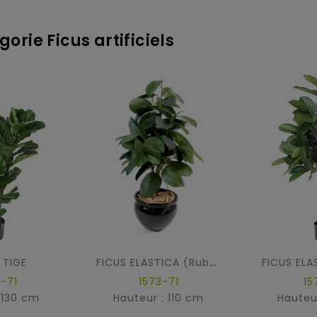
orie Ficus artificiels
 TIGE
FICUS ELASTICA (Rubber plant tree)
-71
1573-71
15
 130 cm
Hauteur : 110 cm
Hauteu