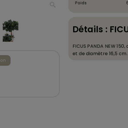
Poids
search
Détails : FI
FICUS PANDA NEW 150,
et de diam
è
tre 16,5 cm.
ion