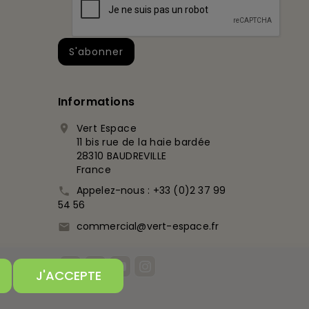
Informations
Vert Espace

11 bis rue de la haie bardée
28310 BAUDREVILLE
France
Appelez-nous :
+33 (0)2 37 99

54 56
commercial@vert-espace.fr

J'ACCEPTE