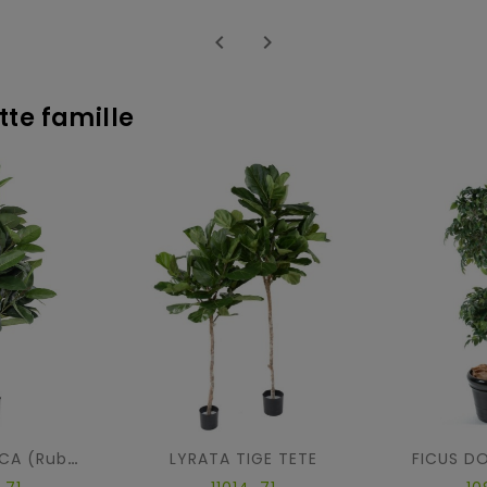


tte famille
LYRATA TIGE TETE
FICUS D
FICUS ELASTICA (Rubber Plant Tree)