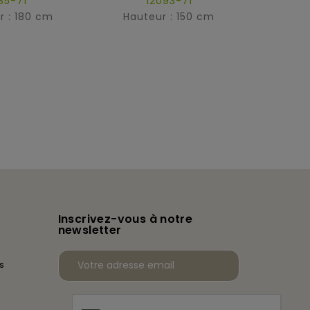
85-71
12093-71
r : 180 cm
Hauteur : 150 cm
Haut
Inscrivez-vous à notre
newsletter
s