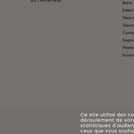
ou l’extérieur.
Bacs
Extér
Fleurs
Gazon
Compo
Sapin
Plant
Prom
Ce site utilise des c
déroulement de votre
statistiques d'audien
ceux que vous souhai