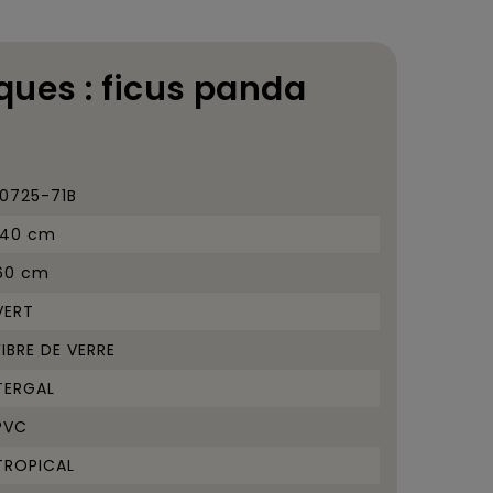
ques : ficus panda
10725-71B
140 cm
60 cm
VERT
FIBRE DE VERRE
TERGAL
PVC
TROPICAL