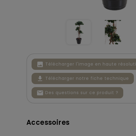
image
Télécharger l'image en haute résolut
file_download
Télécharger notre fiche technique
mail
Des questions sur ce produit ?
Accessoires