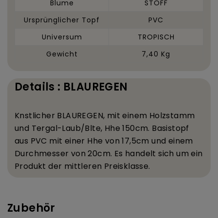
Blume
STOFF
Ursprünglicher Topf
PVC
Universum
TROPISCH
Gewicht
7,40 Kg
Details : BLAUREGEN
K
nstlicher BLAUREGEN, mit einem Holzstamm
und Tergal-Laub/Bl
te, H
he 150
cm. Basistopf
aus PVC mit einer H
he von 17,5
cm und einem
Durchmesser von 20
cm. Es handelt sich um ein
Produkt der mittleren Preisklasse.
Zubehör