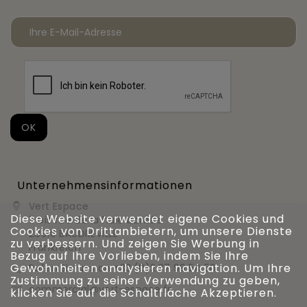
Unternehmensinformationen
Vert Espace

Diese Website verwendet eigene Cookies und
11 bis rue de la haie bardée
Cookies von Drittanbietern, um unsere Dienste
28310 BAUDREVILLE
zu verbessern. Und zeigen Sie Werbung in
Frankreich
Bezug auf Ihre Vorlieben, indem Sie Ihre
Gewohnheiten analysieren navigation. Um Ihre
Rufen Sie uns an
+33 (0)2 37 99 54 56

Zustimmung zu seiner Verwendung zu geben,
commercial@vert-espace.fr

klicken Sie auf die Schaltfläche Akzeptieren.