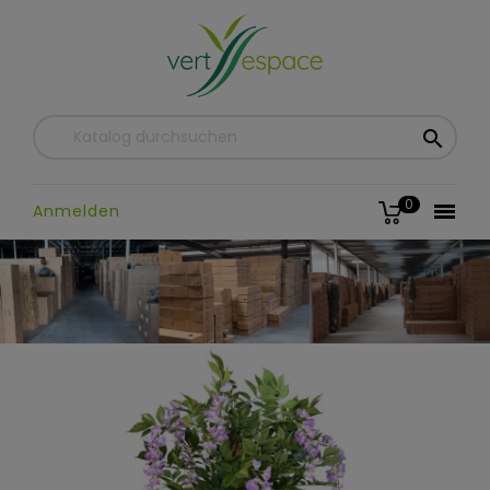

0

Anmelden