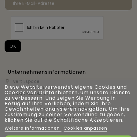
Unternehmensinformationen
Vert Espace

Diese Website verwendet eigene Cookies und
11 bis rue de la haie bardée
Cookies von Drittanbietern, um unsere Dienste
28310 BAUDREVILLE
zu verbessern. Und zeigen Sie Werbung in
Frankreich
Bezug auf Ihre Vorlieben, indem Sie Ihre
Gewohnheiten analysieren navigation. Um Ihre
Rufen Sie uns an
+33 (0)2 37 99 54 56

Zustimmung zu seiner Verwendung zu geben,
commercial@vert-espace.fr

klicken Sie auf die Schaltfläche Akzeptieren.
Weitere Informationen
Cookies anpassen