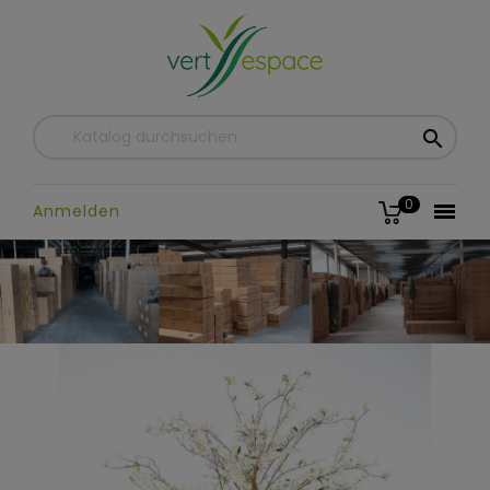

0

Anmelden