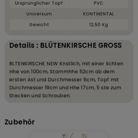
Ursprünglicher Topf
PVC
Universum
KONTINENTAL
Gewicht
12,50 Kg
Details : BLÜTENKIRSCHE GROSS
BL
TENKIRSCHE NEW K
nstlich, mit einer lichten
H
he von 100
cm, Stammh
he 52
cm ab dem
ersten Ast und Durchmesser 6
cm, Topf mit
Durchmesser 19
cm und H
he 17
cm, 5
ste zum
Stecken und Schrauben.
Zubehör