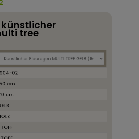
2
 künstlicher
lti tree
1904-02
150 cm
70 cm
GELB
HOLZ
STOFF
STOFF