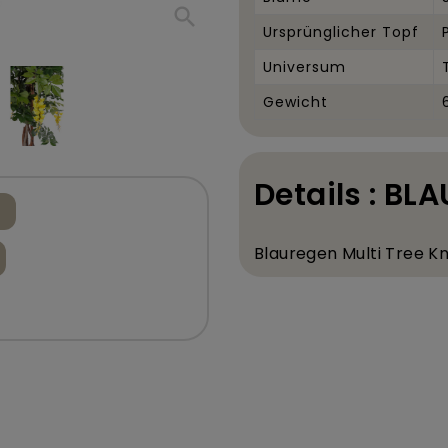
search
Ursprünglicher Topf
Universum
Gewicht
Details : BL
Blauregen Multi Tree K
n