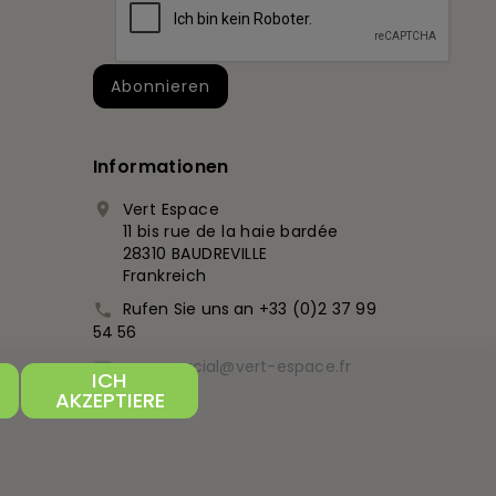
Informationen
Vert Espace

11 bis rue de la haie bardée
28310 BAUDREVILLE
Frankreich
Rufen Sie uns an
+33 (0)2 37 99

54 56
commercial@vert-espace.fr

ICH
AKZEPTIERE