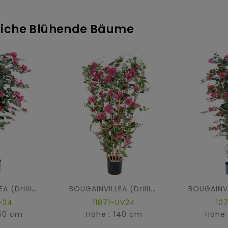
stliche Blühende Bäume
BOUGAINVILLEA (Drillingsblume) NEW LIANES
BOUGAINVILLEA (Drillingsblume) GROSS SICHTSCHUTZMATTE UV
-24
11871-UV24
10
150 cm
Höhe : 140 cm
Höhe 