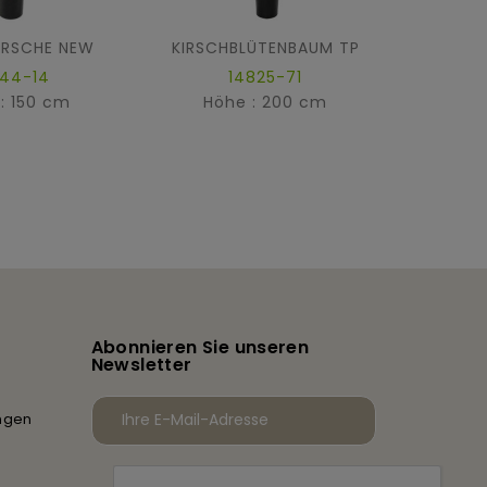
IRSCHE NEW
KIRSCHBLÜTENBAUM TP
BLÜTE
644-14
14825-71
: 150 cm
Höhe : 200 cm
Hö
Abonnieren Sie unseren
Newsletter
ngen