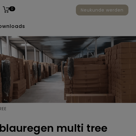
0
Neukunde werden
ownloads
REE
 blauregen multi tree