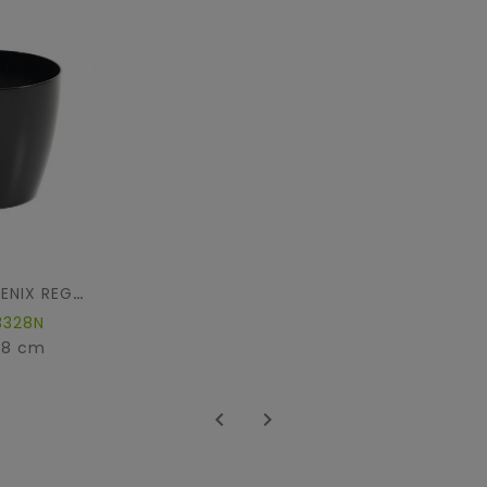
ECOLINE PHOENIX REGULAR PFLANZGEFÄSS
3328N
28 cm

