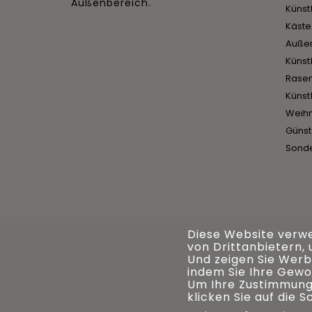
Außenbereich.
Künst
Käst
Auße
Künst
Rase
Künst
Weih
Günst
Sond
Diese Website verw
von Drittanbietern,
Und zeigen Sie Werbu
indem Sie Ihre Gewo
Um Ihre Zustimmung
klicken Sie auf die 