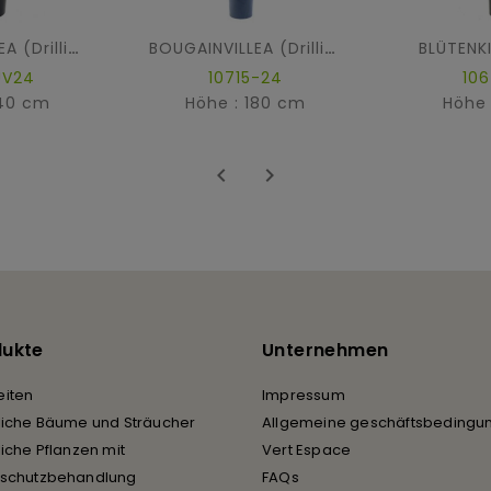
BLÜTENK
BOUGAINVILLEA (Drillingsblume) GROSS SICHTSCHUTZMATTE UV
BOUGAINVILLEA (Drillingsblume) NEW LIANES
UV24
10715-24
10
140 cm
Höhe : 180 cm
Höhe 


dukte
Unternehmen
iten
Impressum
liche Bäume und Sträucher
Allgemeine geschäftsbedingu
liche Pflanzen mit
Vert Espace
rschutzbehandlung
FAQs