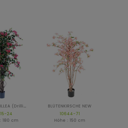
BLÜTENKIRSCHE NEW
BOUGAINVILLEA (Drillingsblume) NEW LIANES
715-24
10644-71
: 180 cm
Höhe : 150 cm
Höh