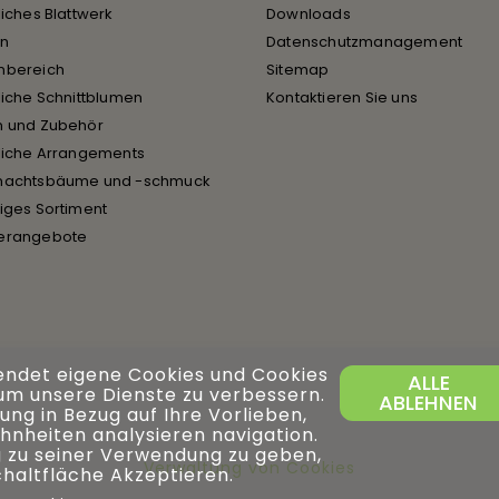
liches Blattwerk
Downloads
en
Datenschutzmanagement
nbereich
Sitemap
liche Schnittblumen
Kontaktieren Sie uns
n und Zubehör
liche Arrangements
nachtsbäume und -schmuck
iges Sortiment
erangebote
endet eigene Cookies und Cookies
ALLE
 um unsere Dienste zu verbessern.
ABLEHNEN
ng in Bezug auf Ihre Vorlieben,
hnheiten analysieren navigation.
 zu seiner Verwendung zu geben,
Verwaltung von Cookies
Schaltfläche Akzeptieren.