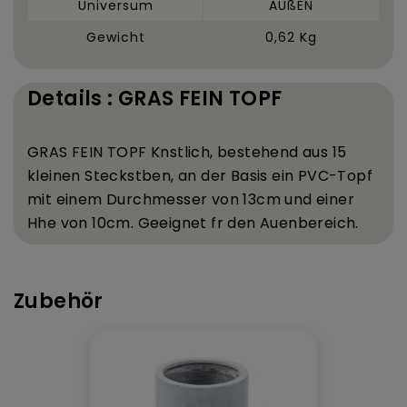
Universum
AUßEN
Gewicht
0,62 Kg
Details : GRAS FEIN TOPF
GRAS FEIN TOPF K
nstlich, bestehend aus 15
kleinen Steckst
ben, an der Basis ein PVC-Topf
mit einem Durchmesser von 13
cm und einer
H
he von 10
cm. Geeignet f
r den Au
enbereich.
Zubehör