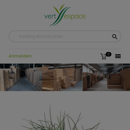

0

Anmelden