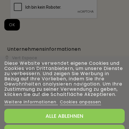
Unternehmensinformationen
Vert Espace

Diese Website verwendet eigene Cookies und
11 bis rue de la haie bardée
Cookies von Drittanbietern, um unsere Dienste
28310 BAUDREVILLE
zu verbessern. Und zeigen Sie Werbung in
Frankreich
Bezug auf Ihre Vorlieben, indem Sie Ihre
Gewohnheiten analysieren navigation. Um Ihre
Rufen Sie uns an
+33 (0)2 37 99 54 56

Zustimmung zu seiner Verwendung zu geben,
commercial@vert-espace.fr

klicken Sie auf die Schaltfläche Akzeptieren.
Weitere Informationen
Cookies anpassen
ALLE ABLEHNEN
Verwaltung von Cookies