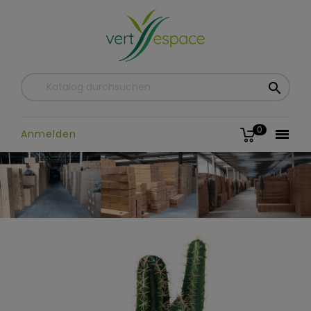

0

Anmelden