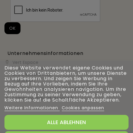
Unternehmensinformationen
Vert Espace

Diese Website verwendet eigene Cookies und
11 bis rue de la haie bardée
Cookies von Drittanbietern, um unsere Dienste
28310 BAUDREVILLE
zu verbessern. Und zeigen Sie Werbung in
Frankreich
Bezug auf Ihre Vorlieben, indem Sie Ihre
Gewohnheiten analysieren navigation. Um Ihre
Rufen Sie uns an
+33 (0)2 37 99 54 56

Zustimmung zu seiner Verwendung zu geben,
commercial@vert-espace.fr

klicken Sie auf die Schaltfläche Akzeptieren.
Weitere Informationen
Cookies anpassen
ALLE ABLEHNEN