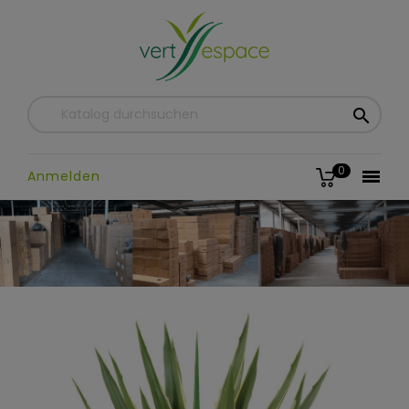

0

Anmelden