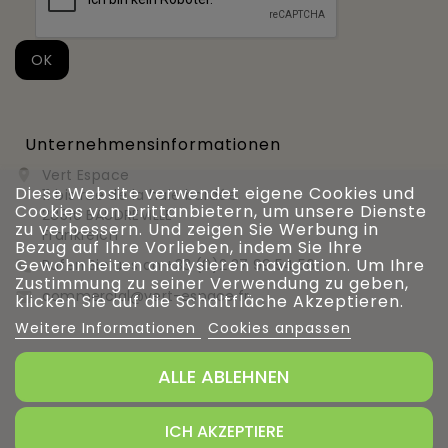
Unternehmensinformationen
Vert Espace

Diese Website verwendet eigene Cookies und
11 bis rue de la haie bardée
Cookies von Drittanbietern, um unsere Dienste
28310 BAUDREVILLE
zu verbessern. Und zeigen Sie Werbung in
Frankreich
Bezug auf Ihre Vorlieben, indem Sie Ihre
Gewohnheiten analysieren navigation. Um Ihre
Rufen Sie uns an
+33 (0)2 37 99 54 56

Zustimmung zu seiner Verwendung zu geben,
commercial@vert-espace.fr

klicken Sie auf die Schaltfläche Akzeptieren.
Weitere Informationen
Cookies anpassen
ALLE ABLEHNEN
Verwaltung von Cookies
ICH AKZEPTIERE