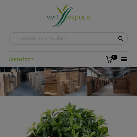

0

Anmelden