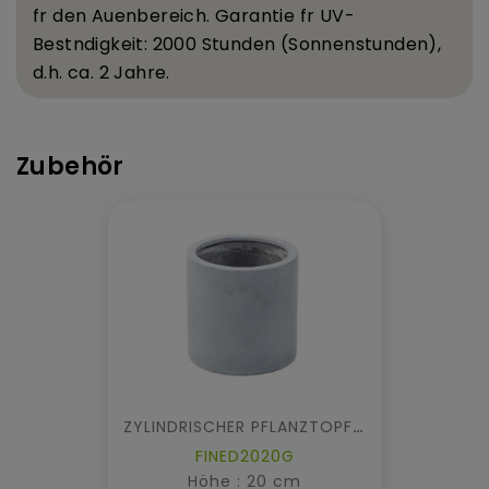
f
r den Au
enbereich. Garantie f
r UV-
Best
ndigkeit: 2000 Stunden (Sonnenstunden),
d.
h. ca. 2 Jahre.
Zubehör
ZYLINDRISCHER PFLANZTOPF FIBER
FINED2020G
Höhe : 20 cm