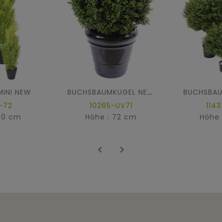
MINI NEW
BUCHSBAUMKUGEL NEW UV-BESTÄNDIG
-72
10265-UV71
114
60 cm
Höhe : 72 cm
Höhe 

