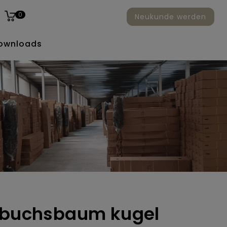
0
Neukunde werden
ownloads
r buchsbaum kugel