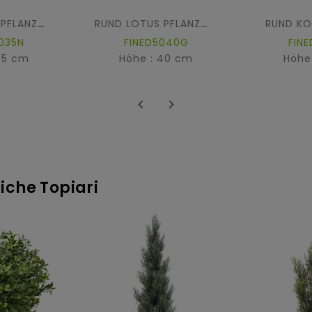
RUND KO
RUND LOTUS PFLANZWÜRFEL FIBER
RUND LOTUS PFLANZWÜRFEL FIBER
035N
FINED5040G
FIN
35 cm
Höhe : 40 cm
Höhe


liche Topiari