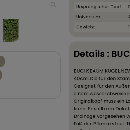
search
Ursprünglicher Topf
Universum
Gewicht
Details : B
BUCHSBAUM KUGEL NE
40
cm. Die f
ü
r den Stam
Geeignet f
ü
r den Au
ß
en
einem wasserabweisend
Originaltopf muss ein 
kann. Er sollte im Deko
Drainage vorgesehen w
Fu
ß
der Pflanze staut.
H