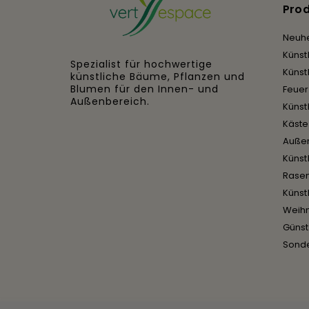
Pro
Neuhe
Künst
Spezialist für hochwertige
Künst
künstliche Bäume, Pflanzen und
Blumen für den Innen- und
Feue
Außenbereich.
Künst
Käst
Auße
Künst
Rase
Künst
Weih
Günst
Sond