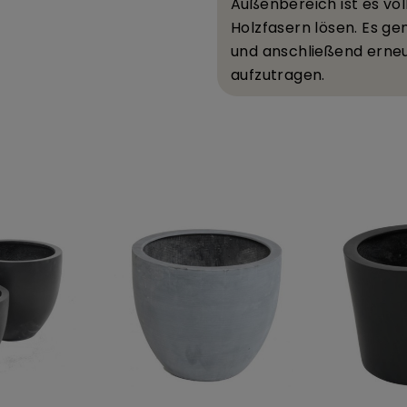
Au
ß
enbereich ist es v
ö
Holzfasern l
ö
sen. Es ge
und anschlie
ß
end erne
aufzutragen.