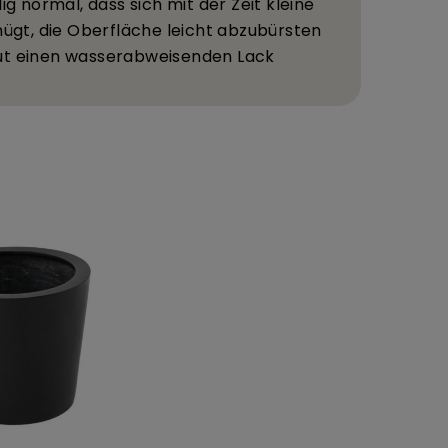
llig normal, dass sich mit der Zeit kleine
n
ü
gt, die Oberfl
ä
che leicht abzub
ü
rsten
ut einen wasserabweisenden Lack