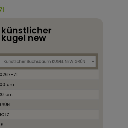
71
 künstlicher
kugel new
10267-71
100 cm
80 cm
GRÜN
HOLZ
PE