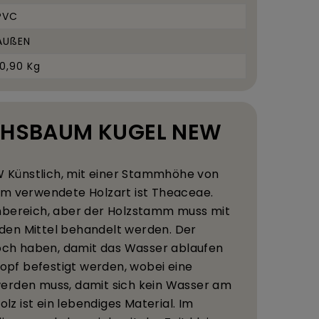
PVC
AUßEN
10,90 Kg
UCHSBAUM KUGEL NEW
W K
ü
nstlich, mit einer Stammh
ö
he von
m verwendete Holzart ist Theaceae.
bereich, aber der Holzstamm muss mit
en Mittel behandelt werden. Der
Loch haben, damit das Wasser ablaufen
topf befestigt werden, wobei eine
erden muss, damit sich kein Wasser am
olz ist ein lebendiges Material. Im