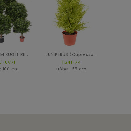
ZYPR
BUCHSBAUM KUGEL RED DAY UV
JUNIPERUS (Cupressus Macrocarpa Gold)
37-UV71
11341-74
: 100 cm
Höhe : 55 cm
Hö