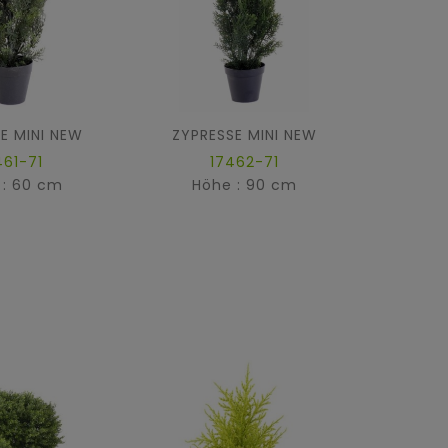
E MINI NEW
ZYPRESSE MINI NEW
ZYPR
461-71
17462-71
 : 60 cm
Höhe : 90 cm
Hö