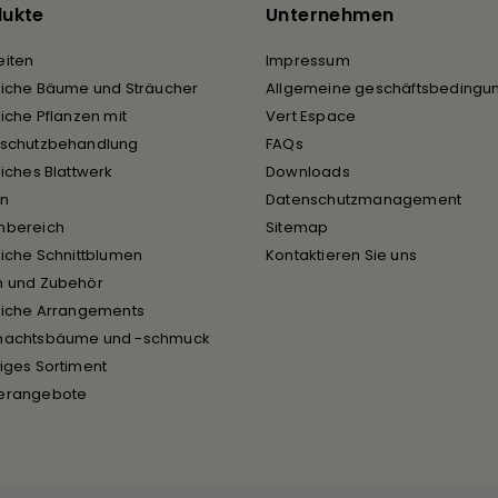
dukte
Unternehmen
iten
Impressum
liche Bäume und Sträucher
Allgemeine geschäftsbedingu
liche Pflanzen mit
Vert Espace
rschutzbehandlung
FAQs
liches Blattwerk
Downloads
en
Datenschutzmanagement
nbereich
Sitemap
liche Schnittblumen
Kontaktieren Sie uns
n und Zubehör
liche Arrangements
nachtsbäume und -schmuck
iges Sortiment
erangebote