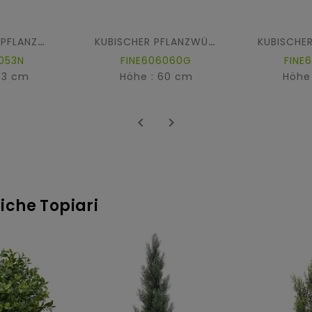
RUND LOTUS PFLANZWÜRFEL FIBER
KUBISCHER PFLANZWÜRFEL FIBER
053N
FINE606060G
FINE
53 cm
Höhe : 60 cm
Höhe


liche Topiari