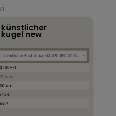
71
 künstlicher
kugel new
10269-71
170 cm
130 cm
GRÜN
HOLZ
PE