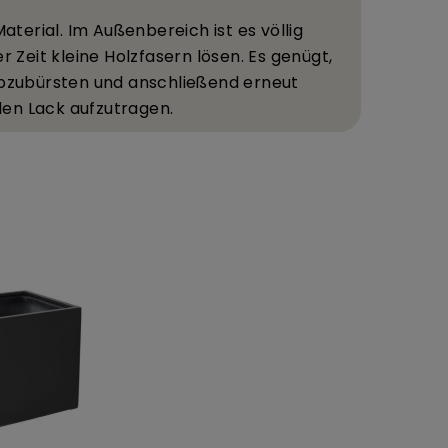
Material. Im Au
ß
enbereich ist es v
ö
llig
r Zeit kleine Holzfasern l
ö
sen. Es gen
ü
gt,
abzub
ü
rsten und anschlie
ß
end erneut
en Lack aufzutragen.