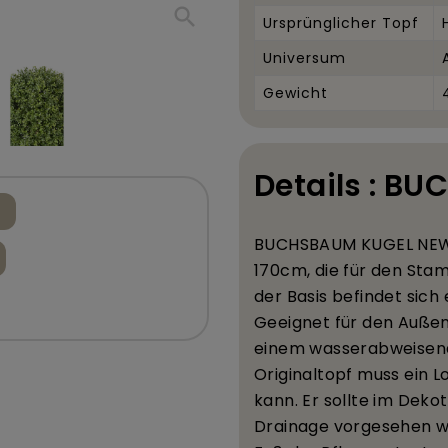
search
Ursprünglicher Topf
Universum
Gewicht
Details : B
BUCHSBAUM KUGEL NE
170
cm, die f
ü
r den Stam
der Basis befindet sich
Geeignet f
ü
r den Au
ß
en
einem wasserabweisend
Originaltopf muss ein 
kann. Er sollte im Deko
Drainage vorgesehen w