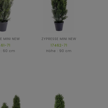
E MINI NEW
ZYPRESSE MINI NEW
ZYPR
461-71
17462-71
 : 60 cm
Höhe : 90 cm
Hö