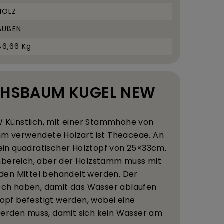
HOLZ
AUßEN
46,66 Kg
UCHSBAUM KUGEL NEW
W K
ü
nstlich, mit einer Stammh
ö
he von
m verwendete Holzart ist Theaceae. An
 ein quadratischer Holztopf von 25
×
33
cm.
bereich, aber der Holzstamm muss mit
en Mittel behandelt werden. Der
Loch haben, damit das Wasser ablaufen
topf befestigt werden, wobei eine
erden muss, damit sich kein Wasser am