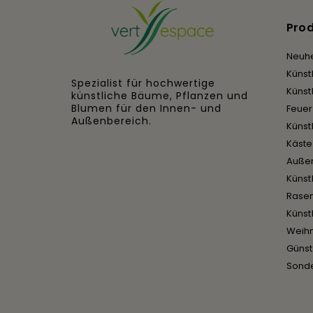
Pro
Neuhe
Künst
Spezialist für hochwertige
Künst
künstliche Bäume, Pflanzen und
Blumen für den Innen- und
Feue
Außenbereich.
Künst
Käst
Auße
Künst
Rase
Künst
Weih
Günst
Sond