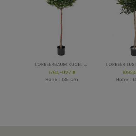
LORBEERBAUM KUGEL STAMM 135 UV B
1764-UV71B
10924
Höhe : 135 cm
Höhe : 