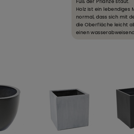
Fu
ß
der Pflanze staut.
Holz ist ein lebendiges 
normal, dass sich mit de
die Oberfl
ä
che leicht 
einen wasserabweisend