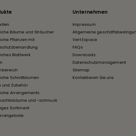
dukte
Unternehmen
iten
Impressum
liche Bäume und Sträucher
Allgemeine geschäftsbedingu
liche Pflanzen mit
Vert Espace
rschutzbehandlung
FAQs
liches Blattwerk
Downloads
en
Datenschutzmanagement
nbereich
Sitemap
liche Schnittblumen
Kontaktieren Sie uns
n und Zubehör
liche Arrangements
nachtsbäume und -schmuck
iges Sortiment
erangebote