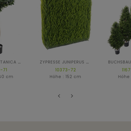
LORBEER LUSITANICA STAMM
ZYPRESSE JUNIPERUS HECKE METALLSTRUKTUR
-71
10373-72
116
140 cm
Höhe : 152 cm
Höhe 

