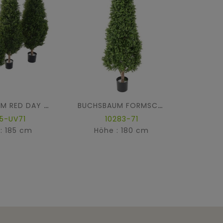
BUCHSBAUM RED DAY FORMSCHNITT UV
BUCHSBAUM FORMSCHNITT NEW
75-UV71
10283-71
: 185 cm
Höhe : 180 cm
Hö