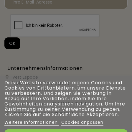
Unternehmensinformationen
Vert Espace

Diese Website verwendet eigene Cookies und
11 bis rue de la haie bardée
Cookies von Drittanbietern, um unsere Dienste
28310 BAUDREVILLE
zu verbessern. Und zeigen Sie Werbung in
Frankreich
Bezug auf Ihre Vorlieben, indem Sie Ihre
Gewohnheiten analysieren navigation. Um Ihre
Rufen Sie uns an
+33 (0)2 37 99 54 56

Zustimmung zu seiner Verwendung zu geben,
commercial@vert-espace.fr

klicken Sie auf die Schaltfläche Akzeptieren.
Weitere Informationen
Cookies anpassen