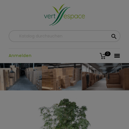

0

Anmelden