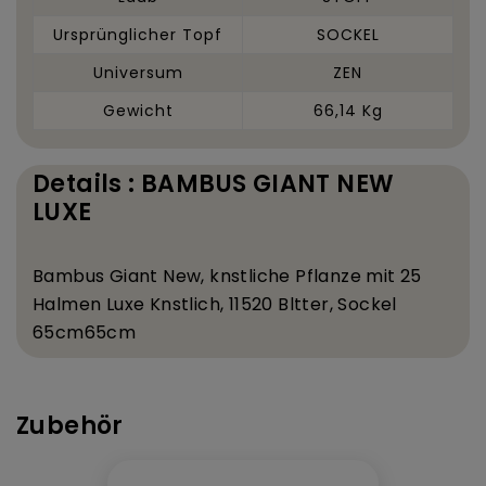
Ursprünglicher Topf
SOCKEL
Universum
ZEN
Gewicht
66,14 Kg
Details : BAMBUS GIANT NEW
LUXE
Bambus Giant New, k
nstliche Pflanze mit 25
Halmen Luxe K
nstlich, 11520 Bl
tter, Sockel
65
cm
65
cm
Zubehör