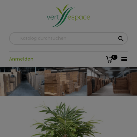

0

Anmelden