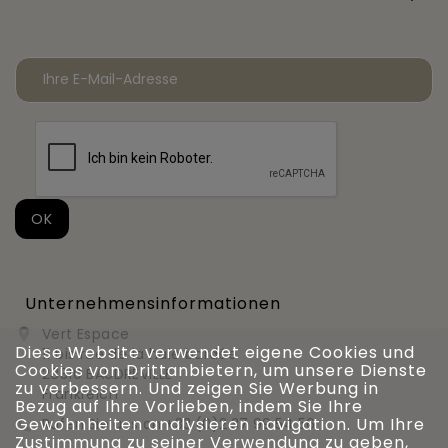
Unternehmensinformationen
Vert Espace

Diese Website verwendet eigene Cookies und
11 bis rue de la haie bardée
Cookies von Drittanbietern, um unsere Dienste
28310 BAUDREVILLE
zu verbessern. Und zeigen Sie Werbung in
Frankreich
Bezug auf Ihre Vorlieben, indem Sie Ihre
Gewohnheiten analysieren navigation. Um Ihre
Rufen Sie uns an
+33 (0)2 37 99 54 56

Zustimmung zu seiner Verwendung zu geben,