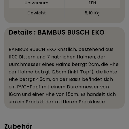
Universum
ZEN
Gewicht
5,10 Kg
Details : BAMBUS BUSCH EKO
BAMBUS BUSCH EKO K
nstlich, bestehend aus
1100 Bl
ttern und 7 nat
rlichen Halmen, der
Durchmesser eines Halms betr
gt 2
cm, die H
he
der Halme betr
gt 125
cm (inkl. Topf), die lichte
H
he betr
gt 45
cm, an der Basis befindet sich
ein PVC-Topf mit einem Durchmesser von
18
cm und einer H
he von 15
cm. Es handelt sich
um ein Produkt der mittleren Preisklasse.
Zubehör