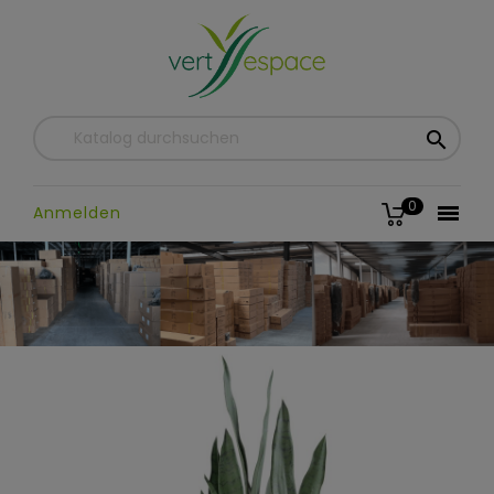

0

Anmelden