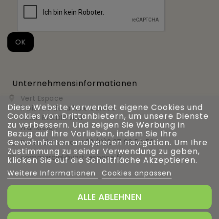
Unternehmensinformationen
Vert Espace

Diese Website verwendet eigene Cookies und
11 bis rue de la haie bardée
Cookies von Drittanbietern, um unsere Dienste
28310 BAUDREVILLE
zu verbessern. Und zeigen Sie Werbung in
Frankreich
Bezug auf Ihre Vorlieben, indem Sie Ihre
Gewohnheiten analysieren navigation. Um Ihre
Rufen Sie uns an
+33 (0)2 37 99 54 56

Zustimmung zu seiner Verwendung zu geben,
commercial@vert-espace.fr

klicken Sie auf die Schaltfläche Akzeptieren.
Weitere Informationen
Cookies anpassen
ALLE ABLEHNEN
Verwaltung von Cookies