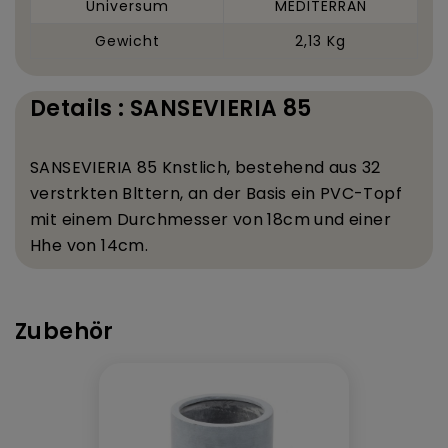
Universum
MEDITERRAN
Gewicht
2,13 Kg
Details : SANSEVIERIA 85
SANSEVIERIA 85 K
nstlich, bestehend aus 32
verst
rkten Bl
ttern, an der Basis ein PVC-Topf
mit einem Durchmesser von 18
cm und einer
H
he von 14
cm.
Zubehör