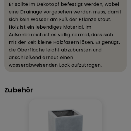
Er sollte im Dekotopf befestigt werden, wobei
eine Drainage vorgesehen werden muss, damit
sich kein Wasser am Fu
ß
der Pflanze staut.
Holz ist ein lebendiges Material. Im
Au
ß
enbereich ist es v
ö
llig normal, dass sich
mit der Zeit kleine Holzfasern l
ö
sen. Es gen
ü
gt,
die Oberfl
ä
che leicht abzub
ü
rsten und
anschlie
ß
end erneut einen
wasserabweisenden Lack aufzutragen.
Zubehör