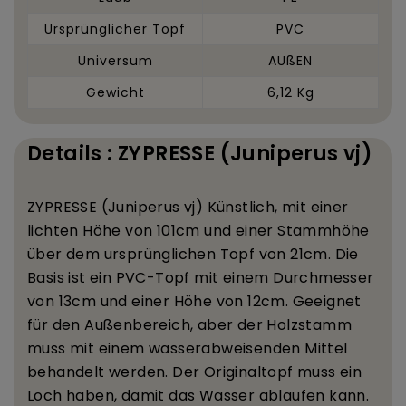
Ursprünglicher Topf
PVC
Universum
AUßEN
Gewicht
6,12 Kg
Details : ZYPRESSE (Juniperus vj)
ZYPRESSE (Juniperus vj) K
ü
nstlich, mit einer
lichten H
ö
he von 101
cm und einer Stammh
ö
he
ü
ber dem urspr
ü
nglichen Topf von 21
cm. Die
Basis ist ein PVC-Topf mit einem Durchmesser
von 13
cm und einer H
ö
he von 12
cm. Geeignet
f
ü
r den Au
ß
enbereich, aber der Holzstamm
muss mit einem wasserabweisenden Mittel
behandelt werden. Der Originaltopf muss ein
Loch haben, damit das Wasser ablaufen kann.