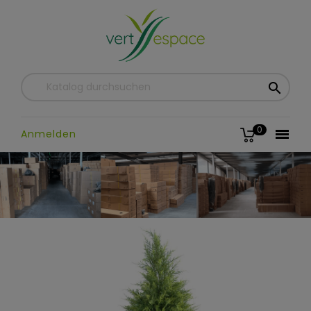

0

Anmelden