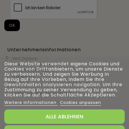
Unternehmensinformationen
Vert Espace

Diese Website verwendet eigene Cookies und
11 bis rue de la haie bardée
Cookies von Drittanbietern, um unsere Dienste
28310 BAUDREVILLE
zu verbessern. Und zeigen Sie Werbung in
Frankreich
Bezug auf Ihre Vorlieben, indem Sie Ihre
Gewohnheiten analysieren navigation. Um Ihre
Rufen Sie uns an
+33 (0)2 37 99 54 56

Zustimmung zu seiner Verwendung zu geben,
commercial@vert-espace.fr

klicken Sie auf die Schaltfläche Akzeptieren.
Weitere Informationen
Cookies anpassen
ALLE ABLEHNEN
Verwaltung von Cookies